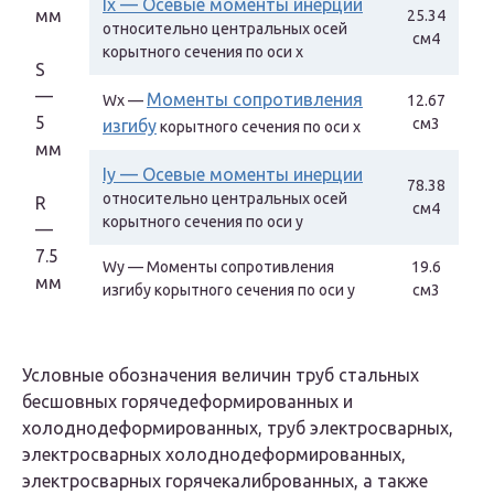
Ix — Осевые моменты инерции
мм
25.34
относительно центральных осей
см4
корытного сечения по оси х
S
—
Моменты сопротивления
Wx —
12.67
5
см3
изгибу
корытного сечения по оси х
мм
Iy — Осевые моменты инерции
78.38
относительно центральных осей
R
см4
корытного сечения по оси y
—
7.5
Wy — Моменты сопротивления
19.6
мм
изгибу корытного сечения по оси y
см3
Условные обозначения величин труб стальных
бесшовных горячедеформированных и
холоднодеформированных, труб электросварных,
электросварных холоднодеформированных,
электросварных горячекалиброванных, а также