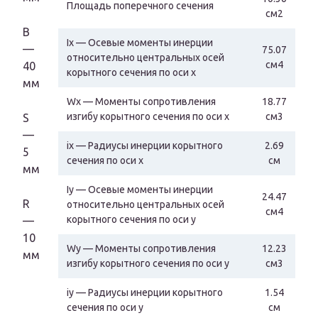
Площадь поперечного сечения
см2
B
Ix — Осевые моменты инерции
—
75.07
относительно центральных осей
см4
40
корытного сечения по оси х
мм
Wx — Моменты сопротивления
18.77
изгибу корытного сечения по оси х
см3
S
—
ix — Радиусы инерции корытного
2.69
5
сечения по оси х
см
мм
Iy — Осевые моменты инерции
24.47
R
относительно центральных осей
см4
корытного сечения по оси y
—
10
Wy — Моменты сопротивления
12.23
мм
изгибу корытного сечения по оси y
см3
iy — Радиусы инерции корытного
1.54
сечения по оси y
см