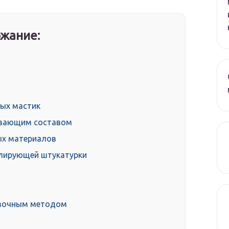
жание:
ных мастик
ывающим составом
ых материалов
олирующей штукатурки
азочным методом