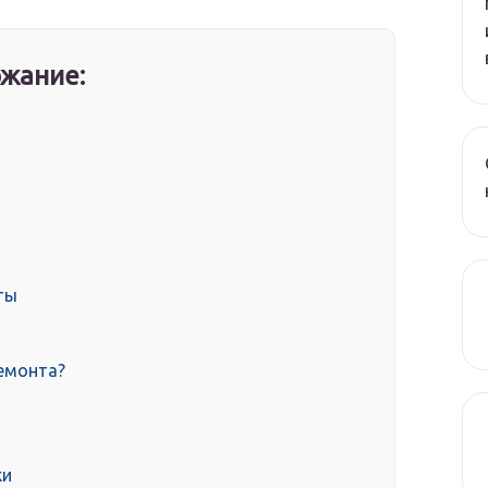
жание:
ты
ремонта?
ки