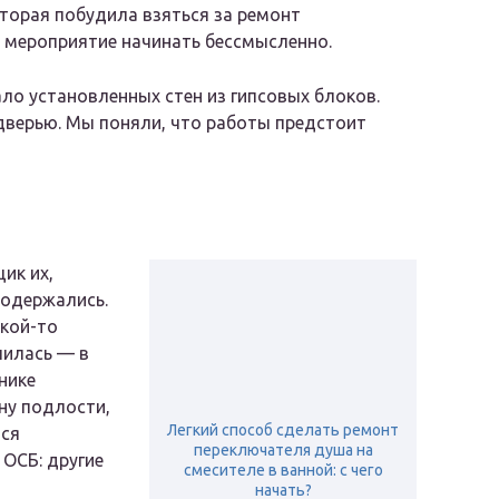
торая побудила взяться за ремонт
е мероприятие начинать бессмысленно.
ало установленных стен из гипсовых блоков.
дверью. Мы поняли, что работы предстоит
ик их,
родержались.
акой-то
лилась — в
нике
ону подлости,
Легкий способ сделать ремонт
лся
переключателя душа на
 ОСБ: другие
смесителе в ванной: с чего
начать?