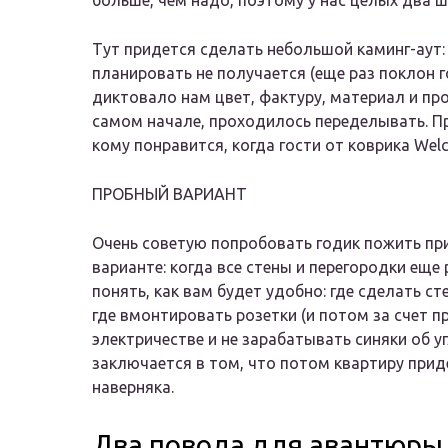
больше, чем надо, поэтому у нас целых два ш
Тут придется сделать небольшой каминг-аут: 
планировать не получается (еще раз поклон 
диктовало нам цвет, фактуру, материал и пр
самом начале, проходилось переделывать. 
кому понравится, когда гости от коврика Wel
ПРОБНЫЙ ВАРИАНТ
Очень советую попробовать годик пожить пр
варианте: когда все стены и перегородки еще
понять, как вам будет удобно: где сделать ст
где вмонтировать розетки (и потом за счет 
электричестве и не зарабатывать синяки об у
заключается в том, что потом квартиру прид
наверняка.
Два повода для авантюры