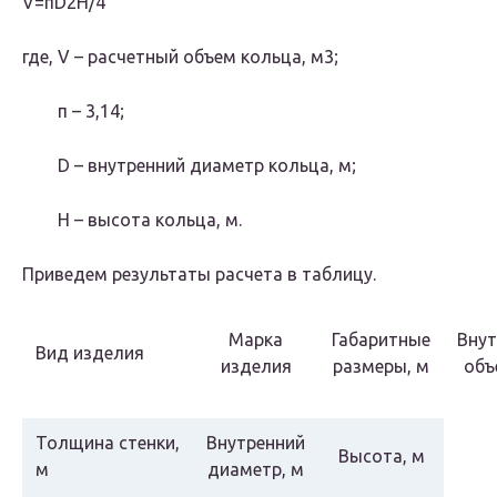
V=πD2H/4
где, V – расчетный объем кольца, м3;
π – 3,14;
D – внутренний диаметр кольца, м;
H – высота кольца, м.
Приведем результаты расчета в таблицу.
Марка
Габаритные
Внут
Вид изделия
изделия
размеры, м
объ
Толщина стенки,
Внутренний
Высота, м
м
диаметр, м