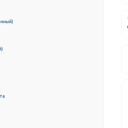
анный)
й)
та