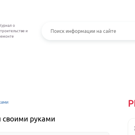
Журнал о
строительстве и
ремонте
Р
ками
л своими руками