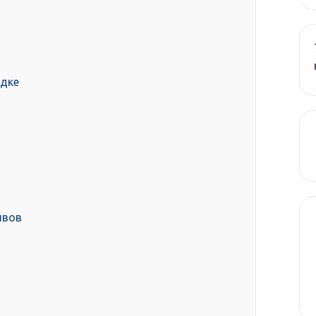
адке
швов