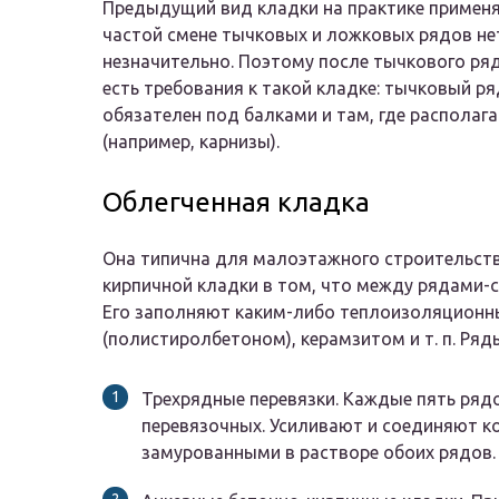
Предыдущий вид кладки на практике применя
частой смене тычковых и ложковых рядов не
незначительно. Поэтому после тычкового ря
есть требования к такой кладке: тычковый ря
обязателен под балками и там, где распола
(например, карнизы).
Облегченная кладка
Она типична для малоэтажного строительств
кирпичной кладки в том, что между рядами-
Его заполняют каким-либо теплоизоляцион
(полистиролбетоном), керамзитом и т. п. Ря
Трехрядные перевязки. Каждые пять ряд
перевязочных. Усиливают и соединяют к
замурованными в растворе обоих рядов.