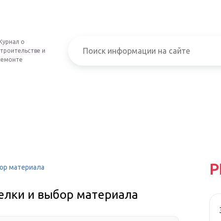
Журнал о
строительстве и
ремонте
Р
бор материала
делки и выбор материала