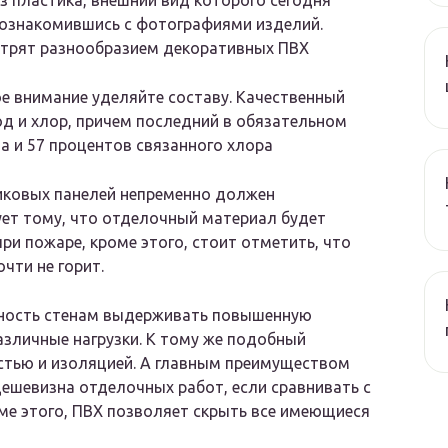
 пластика, внешний вид которого сегодня
 ознакомившись с фотографиями изделий.
естрят разнообразием декоративных ПВХ
е внимание уделяйте составу. Качественный
д и хлор, причем последний в обязательном
а и 57 процентов связанного хлора
тиковых панелей непременно должен
ует тому, что отделочный материал будет
и пожаре, кроме этого, стоит отметить, что
чти не горит.
жность стенам выдерживать повышенную
азличные нагрузки. К тому же подобный
стью и изоляцией. А главным преимуществом
дешевизна отделочных работ, если сравнивать с
е этого, ПВХ позволяет скрыть все имеющиеся