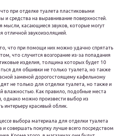
что при отделке туалета пластиковыми
лы и средства на выравнивание поверхностей.
ся мысли, касающиеся звуков, которые могут
я отличной звукоизоляцией.
то, что при помощи них можно удачно спрятать
этом, что случится возгорание из-за попадания
стиковые изделия, толщина которых будет 10
ься для обшивки не только туалета, но также
екрасной заменой дорогостоящему кафельному
ят не только для отделки туалета, но также и
й влажностью. Как правило, подобные места
 однако можно произвести выбор из
ь интерьеру красивый облик.
цессе выбора материала для отделки туалета
а и совершать покупку лучше всего посредством
ке. Кроме этого, в магазинах они будут