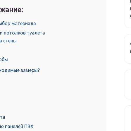
жание:
выбор материала
и потолков туалета
а стены
собы
обходимые замеры?
ета
ию панелей ПВХ