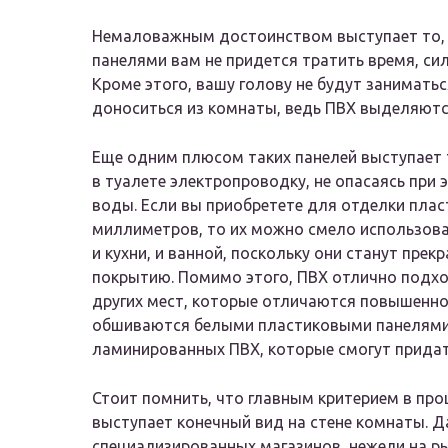
Немаловажным достоинством выступает то, 
панелями вам не придется тратить время, си
Кроме этого, вашу голову не будут занимать
доноситься из комнаты, ведь ПВХ выделяютс
Еще одним плюсом таких панелей выступает 
в туалете электропроводку, не опасаясь при 
воды. Если вы приобретете для отделки пла
миллиметров, то их можно смело использоват
и кухни, и ванной, поскольку они станут пр
покрытию. Помимо этого, ПВХ отлично подход
других мест, которые отличаются повышенно
обшиваются белыми пластиковыми панелями,
ламинированных ПВХ, которые смогут придат
Стоит помнить, что главным критерием в про
выступает конечный вид на стене комнаты. Д
специализированных магазинов, нежели на рын