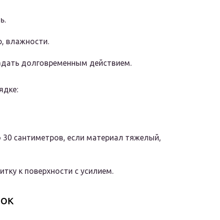
ь.
, влажности.
адать долговременным действием.
ядке:
о 30 сантиметров, если материал тяжелый,
тку к поверхности с усилием.
лок