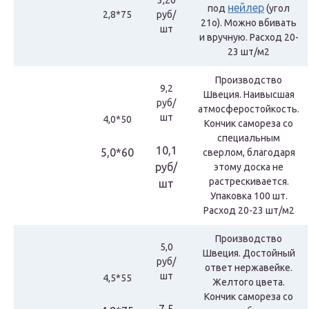
3,20
нейлер
под
(угол
2,8*75
руб/
21о). Можно вбивать
шт
и вручную. Расход 20-
23 шт/м2
Производство
9,2
Швеция. Наивысшая
руб/
атмосферостойкость.
шт
4,0*50
Кончик самореза со
специальным
10,1
5,0*60
сверлом, благодаря
руб/
этому доска не
растрескивается.
шт
Упаковка 100 шт.
Расход 20-23 шт/м2
Производство
5,0
Швеция. Достойный
руб/
ответ нержавейке.
шт
4,5*55
Желтого цвета.
Кончик самореза со