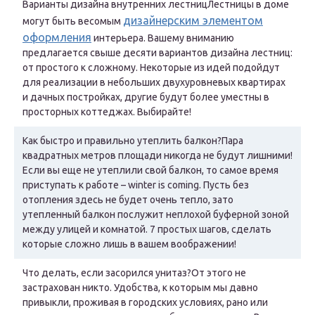
Варианты дизайна внутренних лестницЛестницы в доме
дизайнерским элементом
могут быть весомым
оформления
интерьера. Вашему вниманию
предлагается свыше десяти вариантов дизайна лестниц:
от простого к сложному. Некоторые из идей подойдут
для реализации в небольших двухуровневых квартирах
и дачных постройках, другие будут более уместны в
просторных коттеджах. Выбирайте!
Как быстро и правильно утеплить балкон?Пара
квадратных метров площади никогда не будут лишними!
Если вы еще не утеплили свой балкон, то самое время
приступать к работе – winter is coming. Пусть без
отопления здесь не будет очень тепло, зато
утепленный балкон послужит неплохой буферной зоной
между улицей и комнатой. 7 простых шагов, сделать
которые сложно лишь в вашем воображении!
Что делать, если засорился унитаз?От этого не
застрахован никто. Удобства, к которым мы давно
привыкли, проживая в городских условиях, рано или