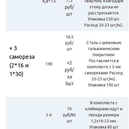
7,5
4,8*75
сверлом, благодаря
руб/
этому доска не
расстрескается.
шт
Упаковка 250 шт.
Расход 20-23 шт/м2.
16,5
Сталь с цинковым
руб/
+ 3
гальваническим
шт
покрытием.
самореза
Поставляется в
+2
190
(2*16 и
комплекте с 3-мя
руб/
1*30)
саморезами. Расход
за
20-23 шт/м2.
3шт
Упаковка 100 шт
В комплекте с
70
кляймерами идут и
5-6
руб/80
гвозди размера
шт
1,2х16-25 мм.
Упаковка 80 шт