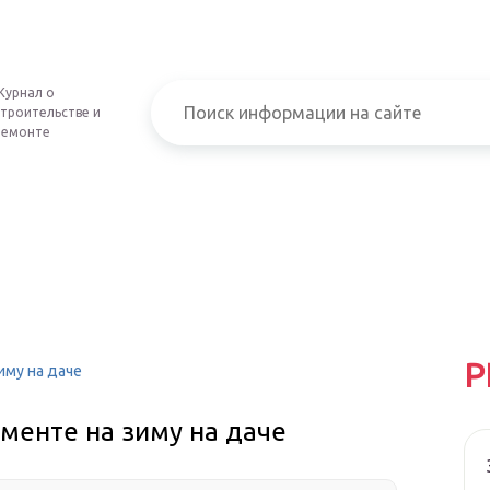
Журнал о
строительстве и
ремонте
Р
иму на даче
менте на зиму на даче