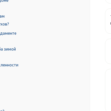
доме
хам
ухов?
ндаменте
ба зимой
сленности